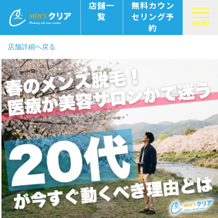
店舗一
無料カウン
覧
セリング予
MENU
約
店舗詳細へ戻る