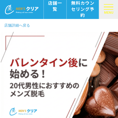
店舗一
無料カウン
覧
セリング予
MENU
約
店舗詳細へ戻る