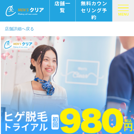
店舗一
無料カウン
覧
セリング予
MENU
約
店舗詳細へ戻る