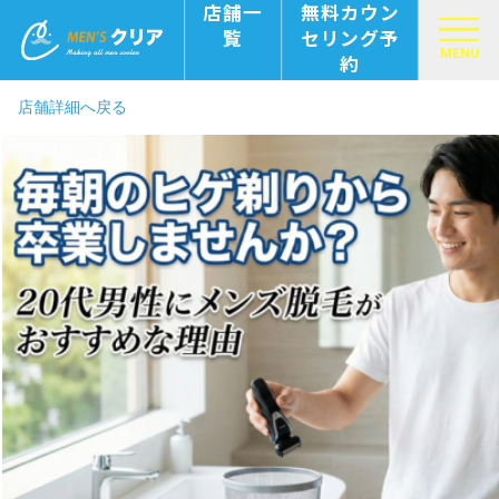
店舗一
無料カウン
覧
セリング予
MENU
約
店舗詳細へ戻る