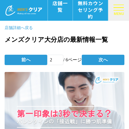
店舗一
無料カウン
覧
セリング予
MENU
約
店舗詳細へ戻る
メンズクリア大分店の最新情報一覧
前へ
/
6
ページ
次へ