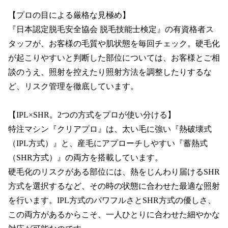
【プロの目による厳格な見極め】

『日本認定脱毛安全協会 脱毛技能士検定』の有資格者ス
タッフが、お客様の毛質や肌状態を毎回チェック。硬毛化
が起こりやすいと判断した部位については、お客様とご相
談のうえ、照射を控えたり照射方法を調整したりするな
ど、リスク管理を徹底しています。

【IPL×SHR。2つの方式をプロが使い分ける】

特注マシン『クリアプロ』は、太い毛に強い『熱破壊式
（IPL方式）』と、産毛にアプローチしやすい『蓄熱式
（SHR方式）』の両方を搭載しています。

硬毛化のリスクがある部位には、熱をじんわり届けるSHR
方式を選択するなど、その時の状態に合わせた最適な照射
を行います。IPL方式のパワフルさとSHR方式の優しさ、
この両方があるからこそ、一人ひとりに合わせた細やかな