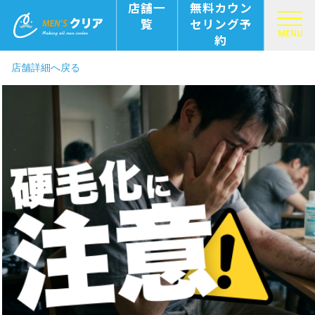
店舗一
無料カウン
覧
セリング予
MENU
約
店舗詳細へ戻る