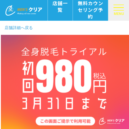
店舗一
無料カウン
覧
セリング予
MENU
約
店舗詳細へ戻る