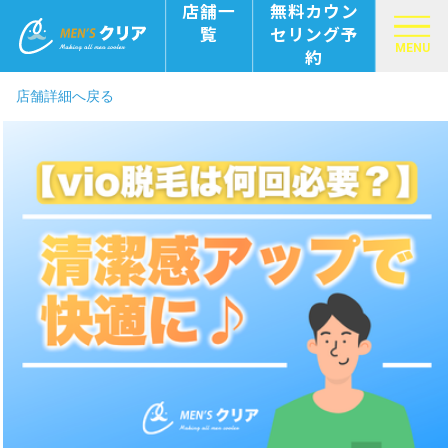
店舗一
無料カウン
覧
セリング予
MENU
約
店舗詳細へ戻る