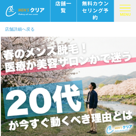
店舗一
無料カウン
覧
セリング予
MENU
約
店舗詳細へ戻る