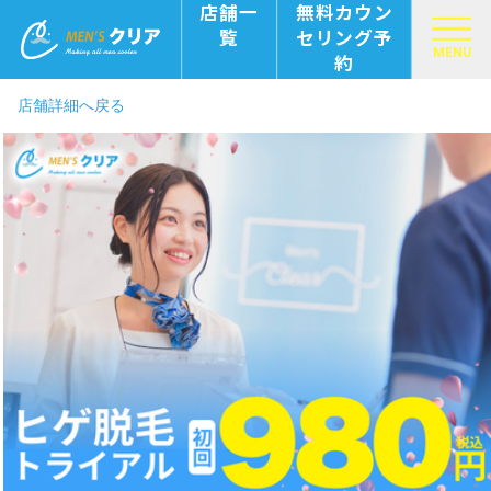
店舗一
無料カウン
覧
セリング予
MENU
約
店舗詳細へ戻る