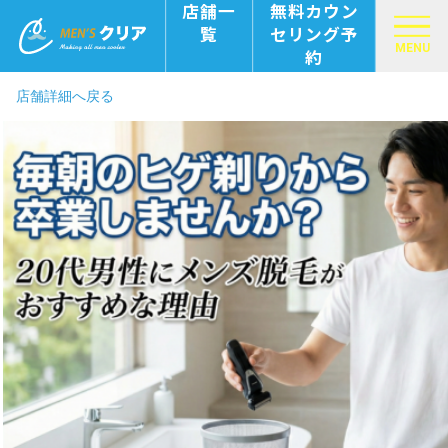
店舗一
無料カウン
覧
セリング予
MENU
約
店舗詳細へ戻る