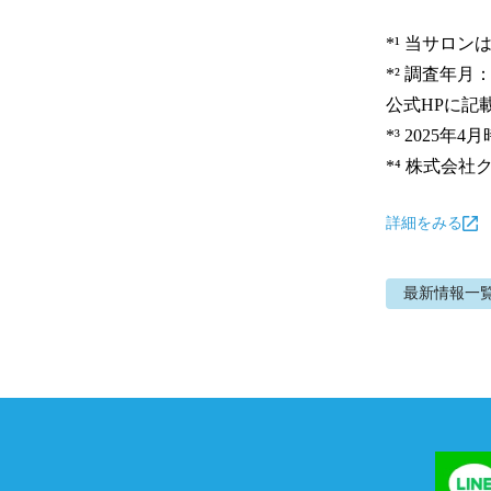
*¹ 当サロ
*² 調査年月
公式HPに記
*³ 2025年4月
*⁴ 株式会
詳細をみる
最新情報
一