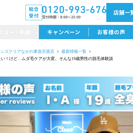
総合
店舗一
受付
受付時間
8:00～23:00
ニュー・料金
キャンペーン
お客様の声
メニュー・料金
メンズクリアながの東急百貨店
最新情報一覧
しみたい！けど…ムダ毛ケアが大変。そんな19歳男性の脱毛体験談
前払金保証