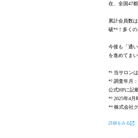
在、全国47都
累計会員数は
破*⁴！多く
今後も「通い
を進めてまい
*¹ 当サロ
*² 調査年月
公式HPに記
*³ 2025年4月
*⁴ 株式会
詳細をみる