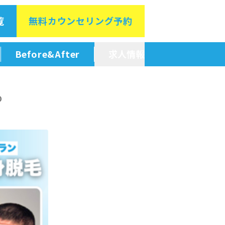
覧
無料カウン
セリング予約
Before&After
求人情報
新卒採用情報
0
中途採用情報