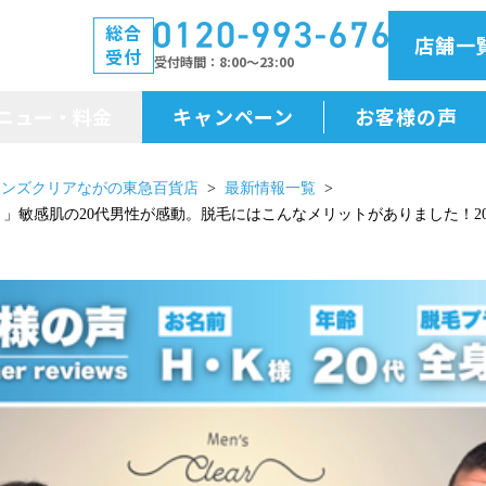
総合
店舗一
受付
受付時間
8:00～23:00
ニュー・料金
キャンペーン
お客様の声
メニュー・料金
メンズクリアながの東急百貨店
最新情報一覧
…！」敏感肌の20代男性が感動。脱毛にはこんなメリットがありました！2
前払金保証