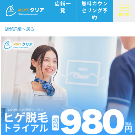
店舗一
無料カウン
覧
セリング予
MENU
約
店舗詳細へ戻る