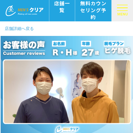
店舗一
無料カウン
覧
セリング予
MENU
約
店舗詳細へ戻る