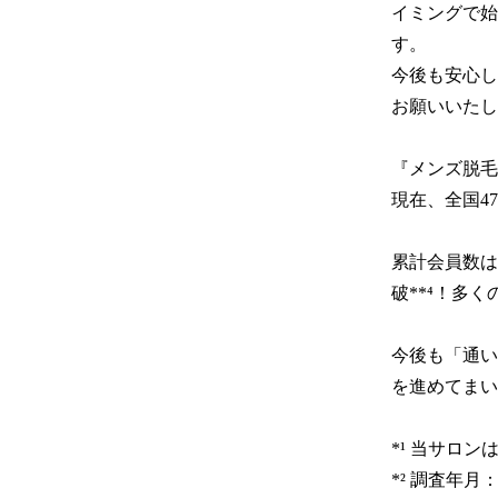
イミングで始
す。

今後も安心し
お願いいたし
『メンズ脱毛サ
現在、全国47
累計会員数は
破**⁴！多
今後も「通い
を進めてまい
*¹ 当サロ
*² 調査年月