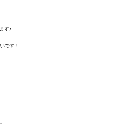
す♪

いです！

。
