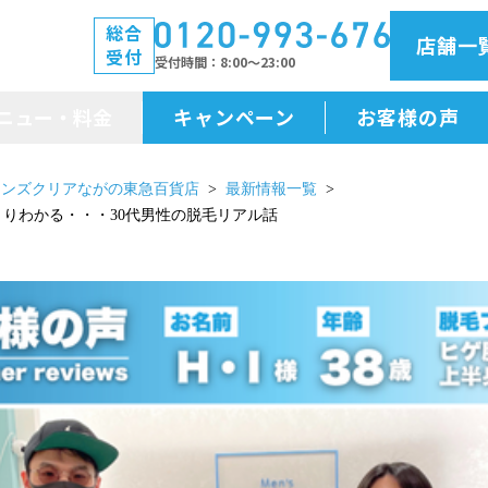
総合
店舗一
受付
受付時間
8:00～23:00
ニュー・料金
キャンペーン
お客様の声
メニュー・料金
メンズクリアながの東急百貨店
最新情報一覧
っきりわかる・・・30代男性の脱毛リアル話
前払金保証