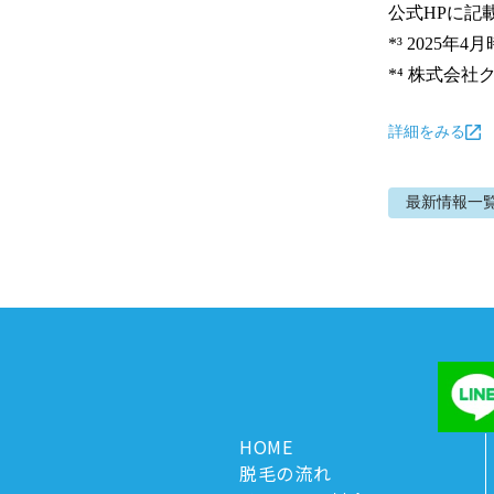
公式HPに記
*³ 2025年4月
*⁴ 株式会
詳細をみる
最新情報
一
HOME
脱毛の流れ