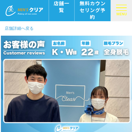
店舗一
無料カウン
覧
セリング予
MENU
約
店舗詳細へ戻る