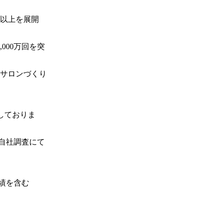
舗以上を展開
000万回を突
サロンづくり
しておりま
：自社調査にて
績を含む