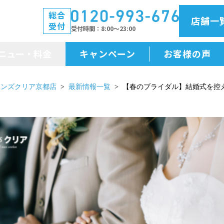
総合
店舗一
受付
受付時間
8:00～23:00
ニュー・料金
キャンペーン
お客様の声
メニュー・料金
メンズクリア京都店
最新情報一覧
【春のブライダル】結婚式を控
前払金保証