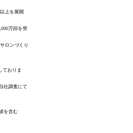
舗以上を展開
000万回を突
サロンづくり
しておりま
：自社調査にて
績を含む