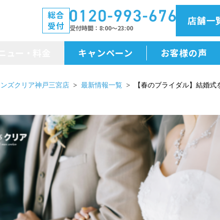
総合
店舗一
受付
受付時間
8:00～23:00
ニュー・料金
キャンペーン
お客様の声
メニュー・料金
メンズクリア神戸三宮店
最新情報一覧
【春のブライダル】結婚式
前払金保証