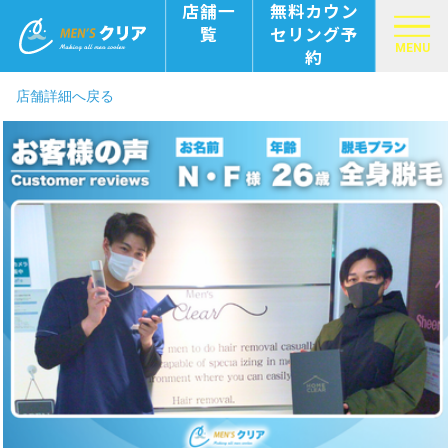
店舗一
無料カウン
覧
セリング予
MENU
約
店舗詳細へ戻る