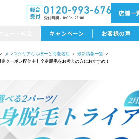
総合
店舗一
受付
受付時間
8:00～23:00
ニュー・料金
キャンペーン
お客様の声
メニュー・料金
メンズクリアららぽーと海老名店
最新情報一覧
限定クーポン配信中】全身脱毛をお考えの方におすすめ！
前払金保証