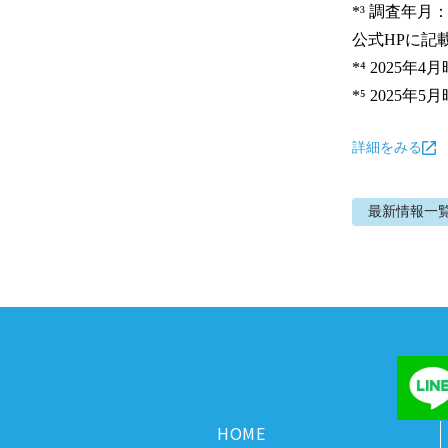
*³ 調査年月
公式HPに記
*⁴ 2025年4月
*⁵ 2025年5
詳細をみる
最新情報
一
HOME