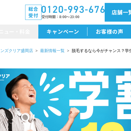
総合
店舗一
受付
受付時間
8:00～23:00
ニュー・料金
キャンペーン
お客様の声
メニュー・料金
メンズクリア盛岡店
最新情報一覧
脱毛するなら今がチャンス？学
前払金保証