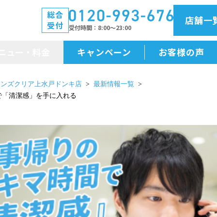
総合
店舗一
受付
受付時間
8:00～23:00
ニュー・料金
キャンペーン
お客様の声
メニュー・料金
メンズクリア上水戸ドンキ店
最新情報一覧
で「清潔感」を手に入れる
前払金保証