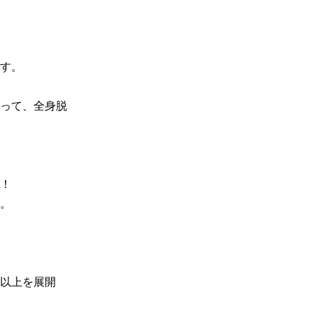
す。

寄って、全身脱
！

。

舗以上を展開