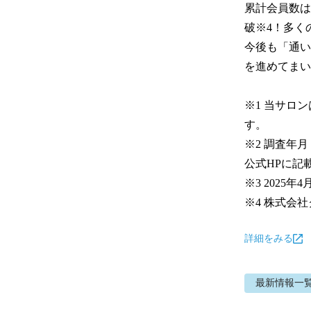
累計会員数は
破※4！多く
今後も「通い
を進めてまい
※1 当サロ
す。

※2 調査年
公式HPに記
※3 2025年4
※4 株式会
詳細をみる
最新情報
一