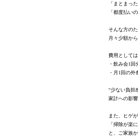
「まとまった
「都度払いの
そんな方のた
月々少額から
費用としては
・飲み会1回分
・月1回の外食
“少ない負担
家計への影響
また、ヒゲが
「掃除が楽に
と、ご家族か