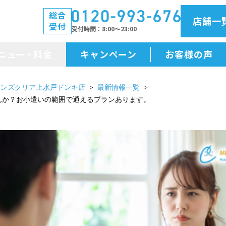
総合
店舗一
受付
受付時間
8:00～23:00
ニュー・料金
キャンペーン
お客様の声
メニュー・料金
メンズクリア上水戸ドンキ店
最新情報一覧
んか？お小遣いの範囲で通えるプランあります。
前払金保証