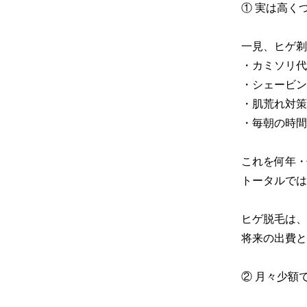
① 実は高く
一見、ヒゲ剃
・カミソリ代

・シェービン
・肌荒れ対策

・毎朝の時間

これを何年・
トータルでは
ヒゲ脱毛は、
将来の出費と
② 月々少額