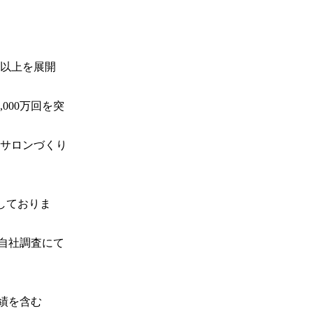
舗以上を展開
000万回を突
サロンづくり
しておりま
：自社調査にて
績を含む