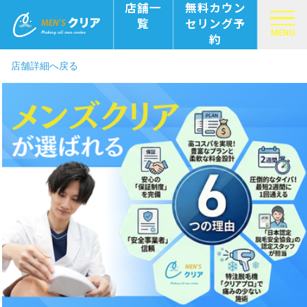
店舗一
無料カウン
覧
セリング予
MENU
約
店舗詳細へ戻る