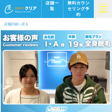
店舗一
無料カウン
覧
セリング予
MENU
約
店舗詳細へ戻る