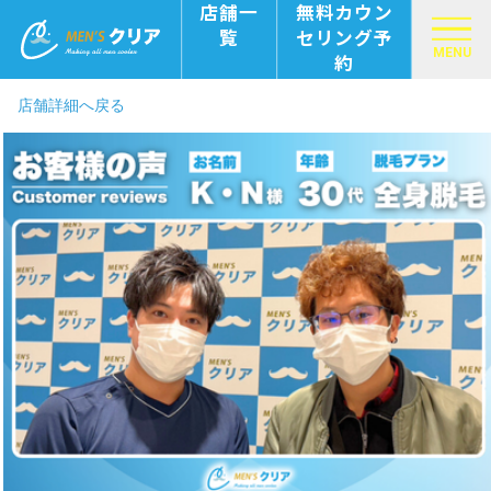
店舗一
無料カウン
覧
セリング予
MENU
約
店舗詳細へ戻る