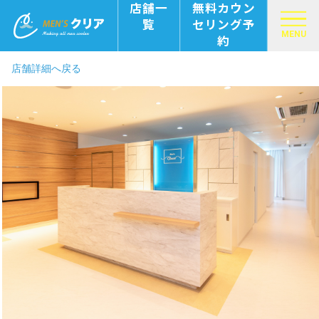
店舗一
無料カウン
覧
セリング予
MENU
約
店舗詳細へ戻る