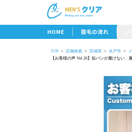
HOME
脱毛の流れ
メ
TOP
店舗検索
茨城県
水戸市
【お客様の声 Vol.26】短パンが履けな