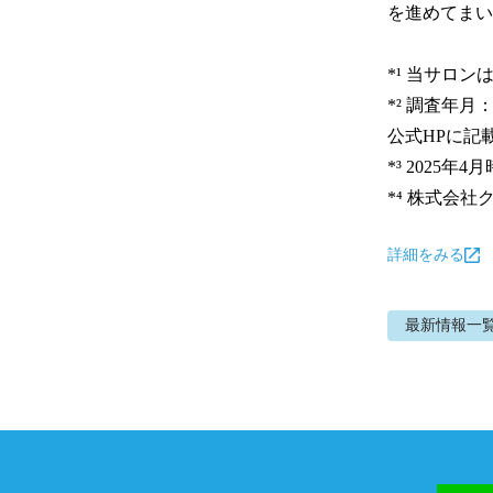
を進めてまい
*¹ 当サロ
*² 調査年月
公式HPに記
*³ 2025年4月
*⁴ 株式会
詳細をみる
最新情報
一