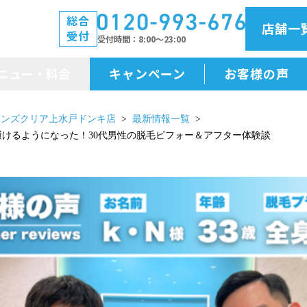
総合
店舗一
受付
受付時間
8:00～23:00
ニュー・料金
キャンペーン
お客様の声
メニュー・料金
メンズクリア上水戸ドンキ店
最新情報一覧
い…履けるようになった！30代男性の脱毛ビフォー＆アフター体験談
前払金保証