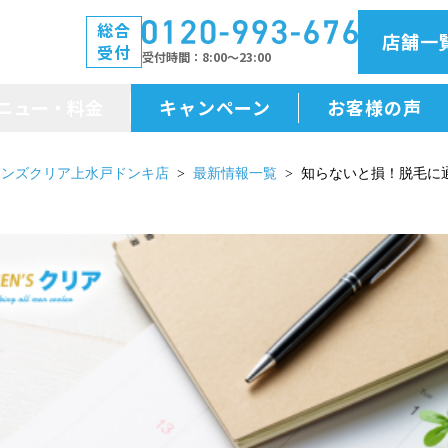
総合
店舗一
受付
受付時間
8:00～23:00
ニュー・料金
キャンペーン
お客様の声
メニュー・料金
メンズクリア上水戸ドンキ店
最新情報一覧
知らないと損！脱毛に
前払金保証