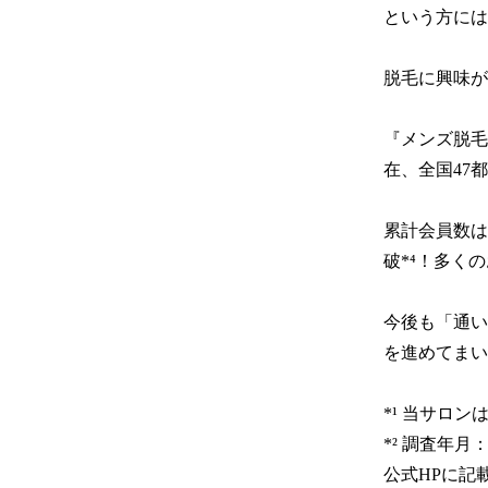
という方には
脱毛に興味が
『メンズ脱毛
在、全国47
累計会員数は
破*⁴！多く
今後も「通い
を進めてまい
*¹ 当サロ
*² 調査年月
公式HPに記