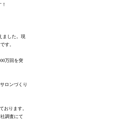
！

迎えました。現
です。

00万回を突
サロンづくり
ております。

自社調査にて