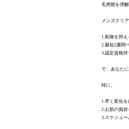
毛周期を理解
メンズクリア
1.刺激を抑え
2.最短2週間
3.認定資格
で、あなたに
特に、

1.早く変化を
2.お肌の負
3.スケジュ