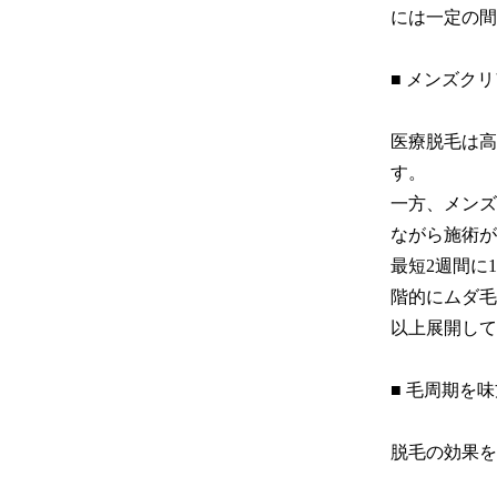
には一定の間
■ メンズクリ
医療脱毛は高
す。

一方、メンズ
ながら施術が
最短2週間に
階的にムダ毛
以上展開して
■ 毛周期を
脱毛の効果を