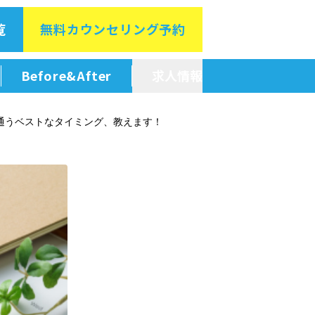
覧
無料カウン
セリング予約
Before&After
求人情報
新卒採用情報
通うベストなタイミング、教えます！
中途採用情報