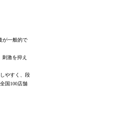
後が一般的で
、刺激を抑え
れしやすく、段
国100店舗