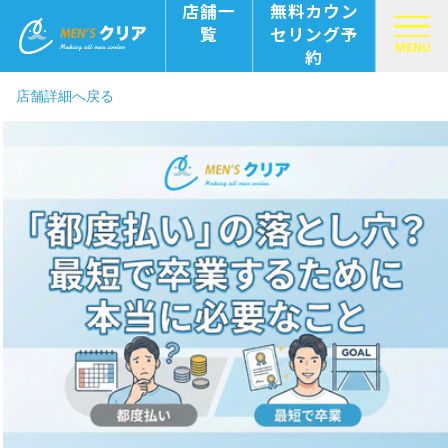
店舗一
無料カウン
覧
セリング予
MENU
約
店舗詳細へ戻る