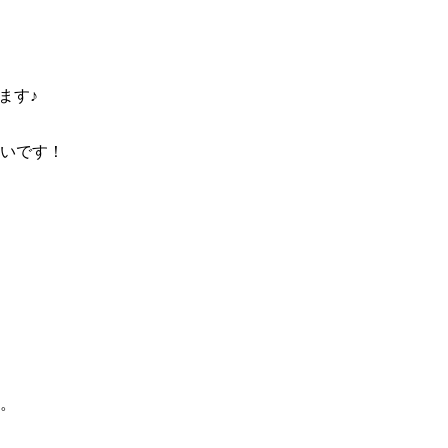
す♪

いです！

。
