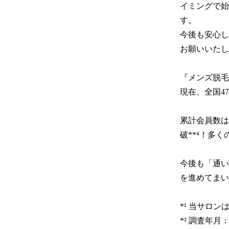
イミングで始
す。

今後も安心し
お願いいたし
『メンズ脱毛サ
現在、全国47
累計会員数は
破**⁴！多
今後も「通い
を進めてまい
*¹ 当サロ
*² 調査年月