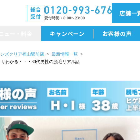
総合
店舗一
受付
受付時間
8:00～23:00
ニュー・料金
キャンペーン
お客様の声
メニュー・料金
メンズクリア福山駅前店
最新情報一覧
っきりわかる・・・30代男性の脱毛リアル話
前払金保証