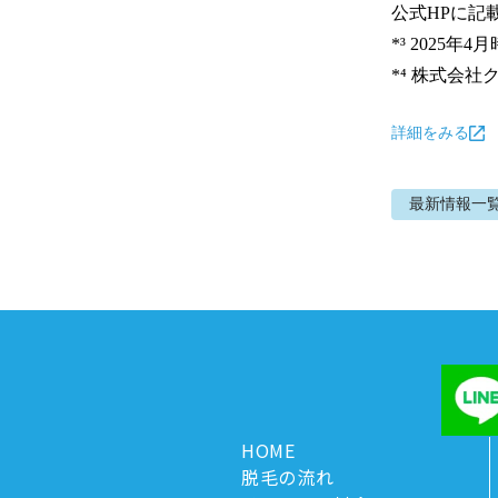
公式HPに記
*³ 2025年4月
*⁴ 株式会
詳細をみる
最新情報
一
HOME
脱毛の流れ