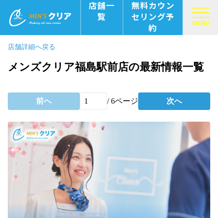
店舗一
無料カウン
覧
セリング予
MENU
約
店舗詳細へ戻る
メンズクリア福島駅前店の最新情報一覧
前へ
/
6
ページ
次へ