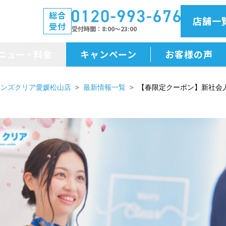
総合
店舗一
受付
受付時間
8:00～23:00
ニュー・料金
キャンペーン
お客様の声
メニュー・料金
メンズクリア愛媛松山店
最新情報一覧
【春限定クーポン】新社会
前払金保証