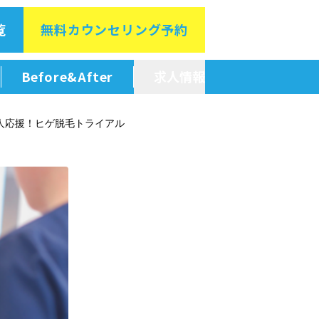
覧
無料カウン
セリング予約
Before&After
求人情報
新卒採用情報
人応援！ヒゲ脱毛トライアル
中途採用情報