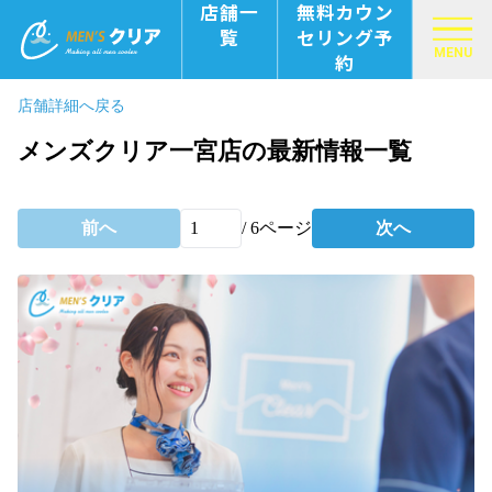
店舗一
無料カウン
覧
セリング予
MENU
約
店舗詳細へ戻る
メンズクリア一宮店の最新情報一覧
前へ
/
6
ページ
次へ